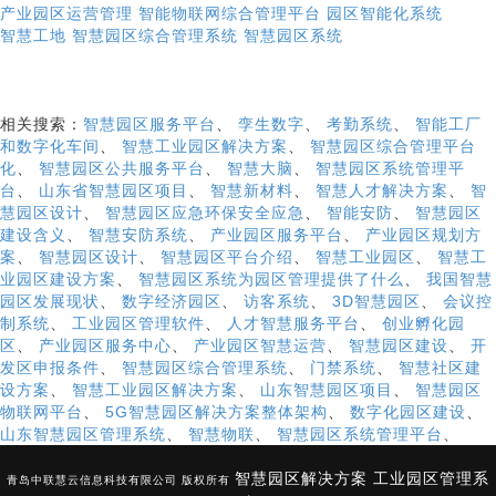
产业园区运营管理
智能物联网综合管理平台
园区智能化系统
智慧工地
智慧园区综合管理系统
智慧园区系统
相关搜索：
智慧园区服务平台
、
孪生数字
、
考勤系统
、
智能工厂
和数字化车间
、
智慧工业园区解决方案
、
智慧园区综合管理平台
化
、
智慧园区公共服务平台
、
智慧大脑
、
智慧园区系统管理平
台
、
山东省智慧园区项目
、
智慧新材料
、
智慧人才解决方案
、
智
慧园区设计
、
智慧园区应急环保安全应急
、
智能安防
、
智慧园区
建设含义
、
智慧安防系统
、
产业园区服务平台
、
产业园区规划方
案
、
智慧园区设计
、
智慧园区平台介绍
、
智慧工业园区
、
智慧工
业园区建设方案
、
智慧园区系统为园区管理提供了什么
、
我国智慧
园区发展现状
、
数字经济园区
、
访客系统
、
3D智慧园区
、
会议控
制系统
、
工业园区管理软件
、
人才智慧服务平台
、
创业孵化园
区
、
产业园区服务中心
、
产业园区智慧运营
、
智慧园区建设
、
开
发区申报条件
、
智慧园区综合管理系统
、
门禁系统
、
智慧社区建
设方案
、
智慧工业园区解决方案
、
山东智慧园区项目
、
智慧园区
物联网平台
、
5G智慧园区解决方案整体架构
、
数字化园区建设
、
山东智慧园区管理系统
、
智慧物联
、
智慧园区系统管理平台
、
智慧园区解决方案
工业园区管理系
青岛中联慧云信息科技有限公司 版权所有