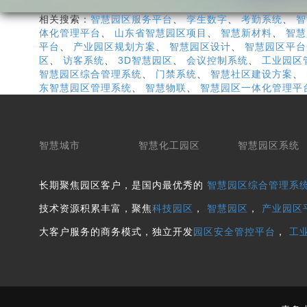
相关搜索：
智慧园区服务平台
、
孪生数字
、
考勤系统
、
智
体化管理平台
、
山东省智慧园区项目
、
智慧新材料
、
智慧
平台
、
产业园区规划方案
、
智慧园区设计
、
智慧园区平台
区
、
访客系统
、
3D智慧园区
、
会议控制系统
、
工业园区
智慧园区综合管理系统
、
门禁系统
、
智慧社区建设方案
、
东智慧园区管理系统
、
智慧物联
、
智慧园区一体化管理平
智慧城市
智慧化工园区
智慧园区系统
长期聚焦园区客户，是国内最优秀的
智慧园区综合管理系
技术资源积累丰富，聚焦
科技园区
，
智慧园区
，
产业园区
大客户服务的商务模式，独立开发
园区安全管控平台
，
工