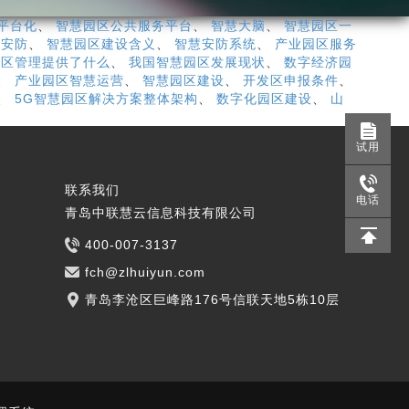
平台化
、
智慧园区公共服务平台
、
智慧大脑
、
智慧园区一
能安防
、
智慧园区建设含义
、
智慧安防系统
、
产业园区服务
园区管理提供了什么
、
我国智慧园区发展现状
、
数字经济园
、
产业园区智慧运营
、
智慧园区建设
、
开发区申报条件
、
、
5G智慧园区解决方案整体架构
、
数字化园区建设
、
山
试用
-->
联系我们
电话
青岛中联慧云信息科技有限公司
400-007-3137
fch@zlhuiyun.com
青岛李沧区巨峰路176号信联天地5栋10层