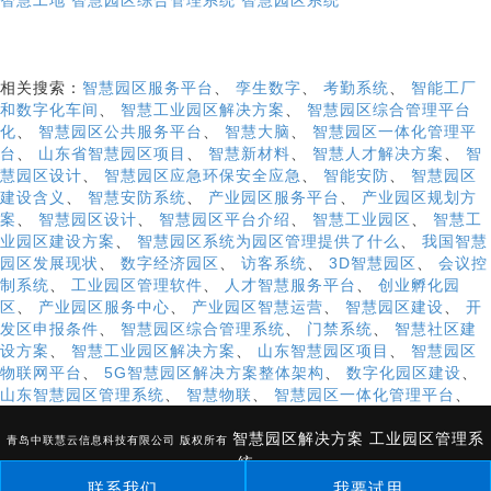
智慧工地
智慧园区综合管理系统
智慧园区系统
相关搜索：
智慧园区服务平台
、
孪生数字
、
考勤系统
、
智能工厂
和数字化车间
、
智慧工业园区解决方案
、
智慧园区综合管理平台
化
、
智慧园区公共服务平台
、
智慧大脑
、
智慧园区一体化管理平
台
、
山东省智慧园区项目
、
智慧新材料
、
智慧人才解决方案
、
智
慧园区设计
、
智慧园区应急环保安全应急
、
智能安防
、
智慧园区
建设含义
、
智慧安防系统
、
产业园区服务平台
、
产业园区规划方
案
、
智慧园区设计
、
智慧园区平台介绍
、
智慧工业园区
、
智慧工
业园区建设方案
、
智慧园区系统为园区管理提供了什么
、
我国智慧
园区发展现状
、
数字经济园区
、
访客系统
、
3D智慧园区
、
会议控
制系统
、
工业园区管理软件
、
人才智慧服务平台
、
创业孵化园
区
、
产业园区服务中心
、
产业园区智慧运营
、
智慧园区建设
、
开
发区申报条件
、
智慧园区综合管理系统
、
门禁系统
、
智慧社区建
设方案
、
智慧工业园区解决方案
、
山东智慧园区项目
、
智慧园区
物联网平台
、
5G智慧园区解决方案整体架构
、
数字化园区建设
、
山东智慧园区管理系统
、
智慧物联
、
智慧园区一体化管理平台
、
智慧园区解决方案
工业园区管理系
青岛中联慧云信息科技有限公司 版权所有
统
联系我们
我要试用